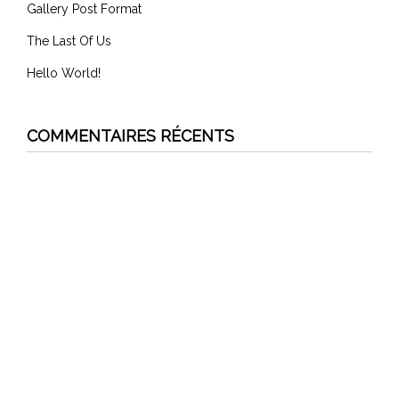
Gallery Post Format
The Last Of Us
Hello World!
COMMENTAIRES RÉCENTS
admin
dans
Hello World!
admin
dans
Hello World!
admin
dans
The Last Of Us
admin
dans
Youtube Video Format
admin
dans
Hello World!
ARCHIVES