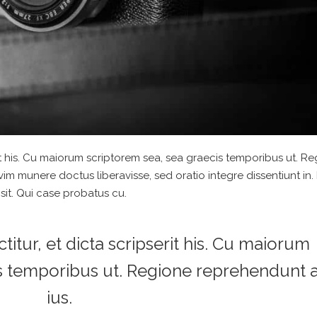
t his. Cu maiorum scriptorem sea, sea graecis temporibus ut. R
 vim munere doctus liberavisse, sed oratio integre dissentiunt in. 
sit. Qui case probatus cu.
ur, et dicta scripserit his. Cu maiorum
is temporibus ut. Regione reprehendunt 
ius.