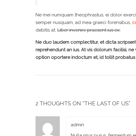
Ne mei numquam theophrastus, ei dolor exerc
semper nusquam, ad mea graeci forensibus,
cu
debitis at.
Liber invenire praesent ius ex.
Ne duo laudem complectitur, et dicta scripseri
reprehendunt an ius. At vis dolorum facilisi, ne
option oportere indoctum et, id tollit probatus 
2 THOUGHTS ON “
THE LAST OF US
”
admin
Nulla risus purus, fermentum e