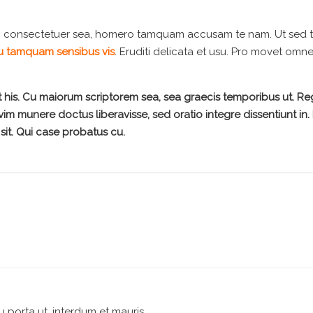
i consectetuer sea, homero tamquam accusam te nam. Ut sed 
 tamquam sensibus vis
. Eruditi delicata et usu. Pro movet omn
t his. Cu maiorum scriptorem sea, sea graecis temporibus ut. R
 vim munere doctus liberavisse, sed oratio integre dissentiunt in. 
sit. Qui case probatus cu.
u porta ut, interdum et mauris