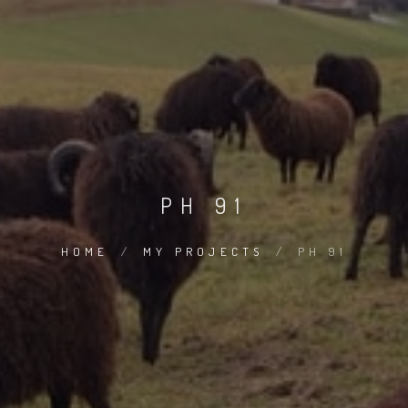
PH 91
HOME
/
MY PROJECTS
/
PH 91