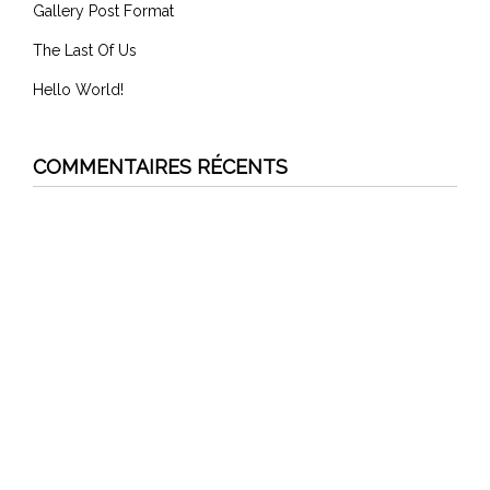
Gallery Post Format
The Last Of Us
Hello World!
COMMENTAIRES RÉCENTS
admin
dans
Hello World!
admin
dans
Hello World!
admin
dans
The Last Of Us
admin
dans
Youtube Video Format
admin
dans
Hello World!
ARCHIVES