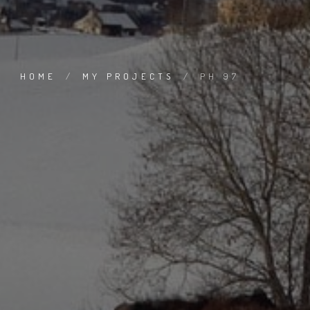
HOME
/
MY PROJECTS
/
PH 97